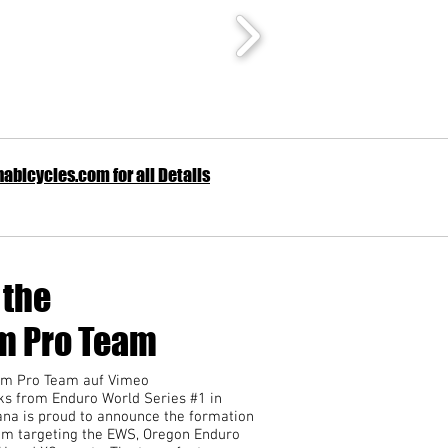
anabicycles.com
for all Details
 the
m Pro Team
ram Pro Team auf Vimeo
eks from Enduro World Series #1 in
ana is proud to announce the formation
am targeting the EWS, Oregon Enduro