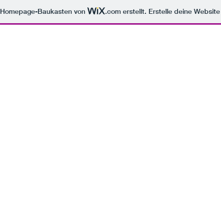
m Homepage-Baukasten von
.com
erstellt. Erstelle deine Websit
HOME
BICYCLES
BIKE & MX Parts