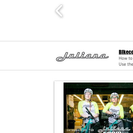
Bikeco
How to 
Use the