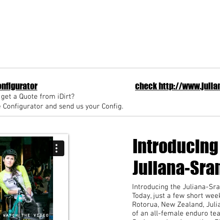
nfigurator
check
http://www.juli
get a Quote from iDirt?
 Configurator and send us your Config.
Introducing
Juliana-Sra
Introducing the Juliana-S
Today, just a few short we
Rotorua, New Zealand, Juli
of an all-female enduro te